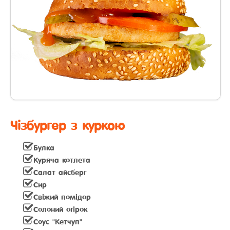
Чізбургер з куркою
Булка
Куряча котлета
Салат айсберг
Сир
Свiжий помiдор
Солоний огірок
Соус "Кетчуп"