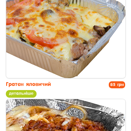
Гратен яловичий
85 грн
детальніше
другі страви