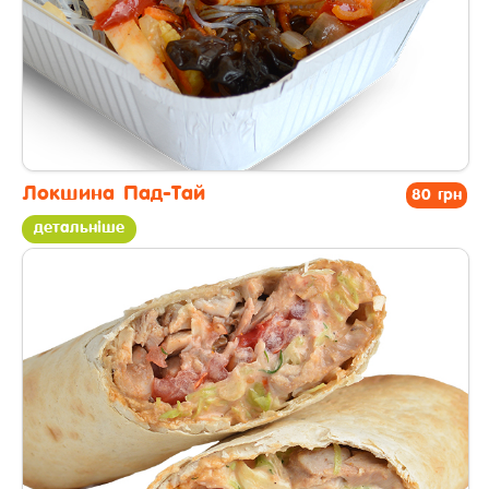
Локшина Пад-Тай
80 грн
детальніше
другі страви