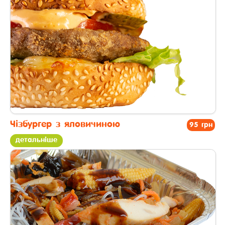
Чізбургер з яловичиною
95 грн
детальніше
другі страви