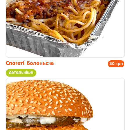
Спагеті Болоньєзе
80 грн
детальніше
другі страви