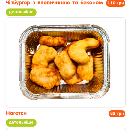
Чізбургер з яловичиною та беконом
110 грн
детальніше
другі страви
Нагетси
85 грн
детальніше