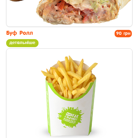
Буф Ролл
90 грн
детальніше
другі страви