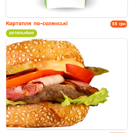
Картопля по-селянськi
55 грн
детальніше
другі страви