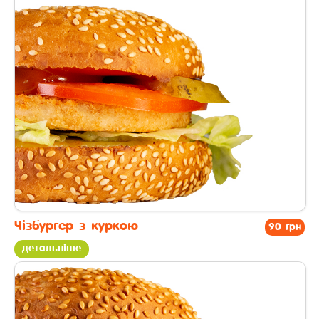
другі страви
Чізбургер з куркою
90 грн
детальніше
другі страви