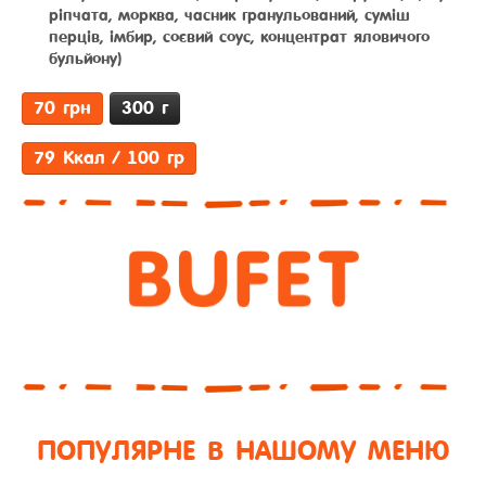
ріпчата, морква, часник гранульований, суміш
перців, імбир, соєвий соус, концентрат яловичого
бульйону)
70 грн
300 г
79 Ккал / 100 гр
ПОПУЛЯРНЕ В НАШОМУ МЕНЮ