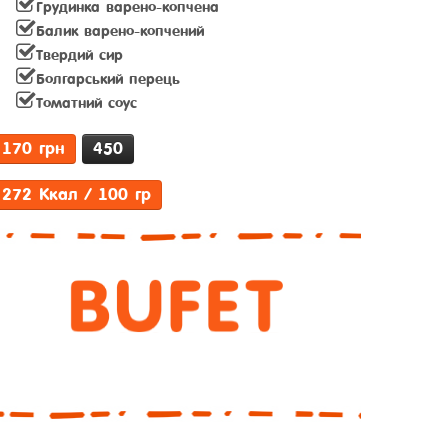
Грудинка варено-копчена
Балик варено-копчений
Твердий сир
Болгарський перець
Томатний соус
170 грн
450
272 Ккал / 100 гр