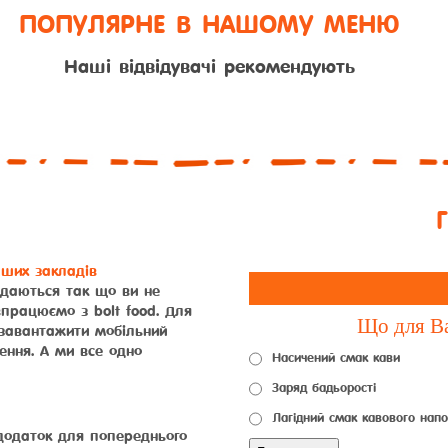
ПОПУЛЯРНЕ В НАШОМУ МЕНЮ
Наші відвідувачі рекомендують
аших закладів
адаються так що ви не
впрацюємо з bolt food. Для
Що для Ва
завантажити мобільний
ення. А ми все одно
Насичений смак кави
Заряд бадьорості
Лагідний смак кавового нап
додаток для попереднього