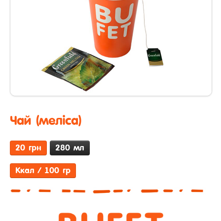
Чай (меліса)
20 грн
280 мл
Ккал / 100 гр