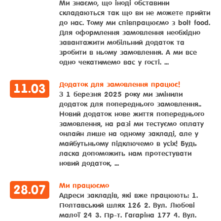
Ми знаємо, що іноді обставини
складаються так що ви не можете прийти
до нас. Тому ми співпрацюємо з bolt food.
Для оформлення замовлення необхідно
завантажити мобільний додаток та
зробити в ньому замовлення. А ми все
одно чекатимемо вас у гості. ...
Додаток для замовлення працює!
11
.
03
З 1 березня 2025 року ми змінили
додаток для попереднього замовлення..
Новий додаток нове життя попереднього
замовлення, на разі ми тестуємо оплату
онлайн лише на одному закладі, але у
майбутьньому підключемо в усіх! Будь
ласка допоможить нам протестувати
новий додаток, ...
Ми працюємо
28
.
07
Адреси закладів, які вже працюють: 1.
Полтавський шлях 126 2. Вул. Любові
малої 24 3. Пр-т. Гагаріна 177 4. Вул.