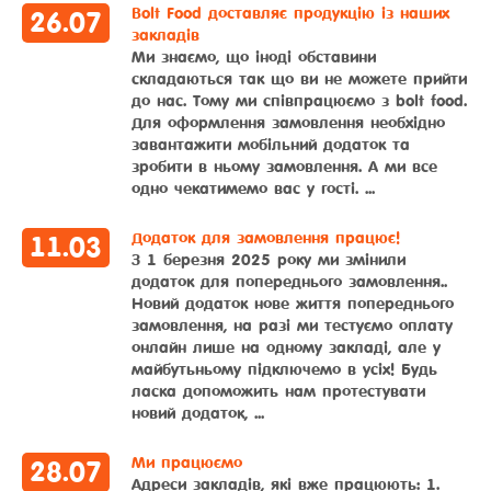
Bolt Food доставляє продукцію із наших
26
.
07
закладів
Ми знаємо, що іноді обставини
складаються так що ви не можете прийти
до нас. Тому ми співпрацюємо з bolt food.
Для оформлення замовлення необхідно
завантажити мобільний додаток та
зробити в ньому замовлення. А ми все
одно чекатимемо вас у гості. ...
Додаток для замовлення працює!
11
.
03
З 1 березня 2025 року ми змінили
додаток для попереднього замовлення..
Новий додаток нове життя попереднього
замовлення, на разі ми тестуємо оплату
онлайн лише на одному закладі, але у
майбутьньому підключемо в усіх! Будь
ласка допоможить нам протестувати
новий додаток, ...
Ми працюємо
28
.
07
Адреси закладів, які вже працюють: 1.