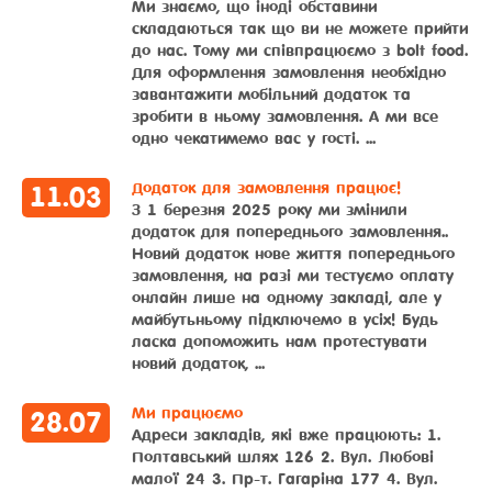
Ми знаємо, що іноді обставини
складаються так що ви не можете прийти
до нас. Тому ми співпрацюємо з bolt food.
Для оформлення замовлення необхідно
завантажити мобільний додаток та
зробити в ньому замовлення. А ми все
одно чекатимемо вас у гості. ...
Додаток для замовлення працює!
11
.
03
З 1 березня 2025 року ми змінили
додаток для попереднього замовлення..
Новий додаток нове життя попереднього
замовлення, на разі ми тестуємо оплату
онлайн лише на одному закладі, але у
майбутьньому підключемо в усіх! Будь
ласка допоможить нам протестувати
новий додаток, ...
Ми працюємо
28
.
07
Адреси закладів, які вже працюють: 1.
Полтавський шлях 126 2. Вул. Любові
малої 24 3. Пр-т. Гагаріна 177 4. Вул.