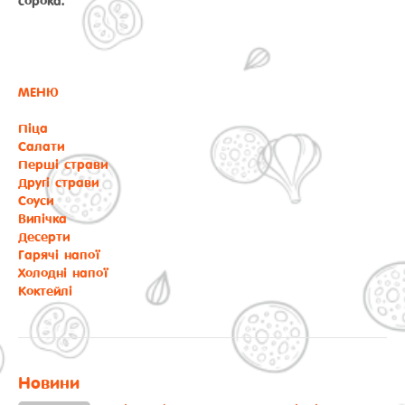
сорока.
МЕНЮ
Піца
Салати
Перші страви
Другі страви
Соуси
Випічка
Десерти
Гарячі напої
Холодні напої
Коктейлі
Новини