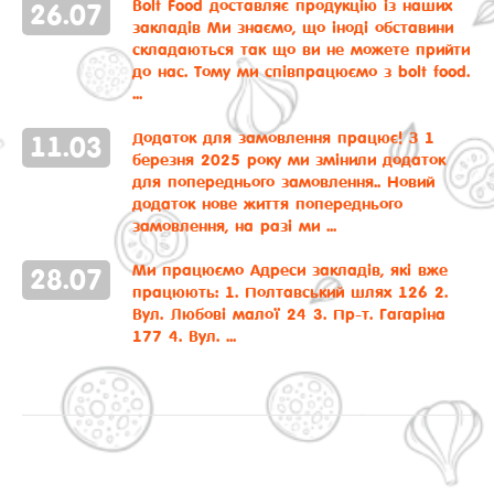
Bolt Food доставляє продукцію із наших
26
.
07
закладів
Ми знаємо, що іноді обставини
складаються так що ви не можете прийти
до нас. Тому ми співпрацюємо з bolt food.
...
Додаток для замовлення працює!
З 1
11
.
03
березня 2025 року ми змінили додаток
для попереднього замовлення.. Новий
додаток нове життя попереднього
замовлення, на разі ми ...
Ми працюємо
Адреси закладів, які вже
28
.
07
працюють: 1. Полтавський шлях 126 2.
Вул. Любові малої 24 3. Пр-т. Гагаріна
177 4. Вул. ...